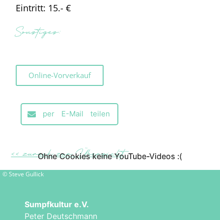
Eintritt: 15.- €
Sonstiges:
Online-Vorverkauf
per E-Mail teilen
<< zurück zur Übersicht
Ohne Cookies keine YouTube-Videos :(
Ohne Cookies keine YouTube-Videos :(
© Steve Gullick
Sumpfkultur e.V.
Peter Deutschmann