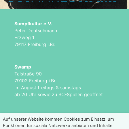
Sumpfkultur e.V.
Peter Deutschmann
Erzweg 1
79117 Freiburg i.Br.
Swamp
Talstraße 90
79102 Freiburg i.Br.
im August freitags & samstags
ab 20 Uhr sowie zu SC-Spielen geöffnet
Impressum
Auf unserer Website kommen Cookies zum Einsatz, um
Datenschutz
Funktionen für soziale Netzwerke anbieten und Inhalte