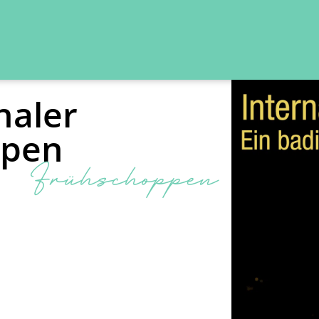
naler
ppen
Frühschoppen