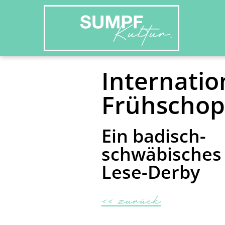
Internatio
Frühscho
Ein badisch-
schwäbisches
Lese-Derby
<< zurück