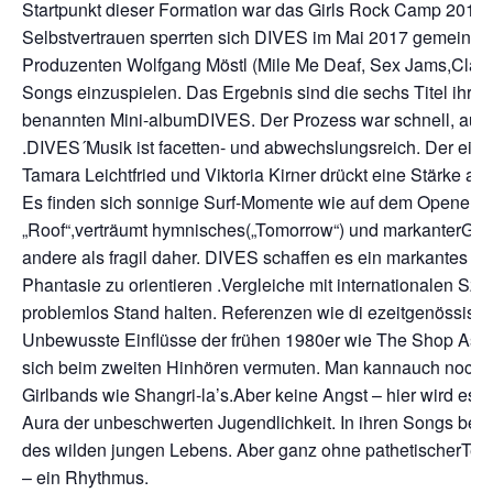
Startpunkt dieser Formation war das Girls Rock Camp 2015, 
Selbstvertrauen sperrten sich DIVES im Mai 2017 gemeinsa
Produzenten Wolfgang Möstl (Mile Me Deaf, Sex Jams,Clara
Songs einzuspielen. Das Ergebnis sind die sechs Titel ihre
benannten Mini-albumDIVES. Der Prozess war schnell, auf d
.DIVES´Musik ist facetten- und abwechslungsreich. Der ei
Tamara Leichtfried und Viktoria Kirner drückt eine Stärke au
Es finden sich sonnige Surf-Momente wie auf dem Opener „S
„Roof“,verträumt hymnisches(„Tomorrow“) und markanterGara
andere als fragil daher. DIVES schaffen es ein markantes Sta
Phantasie zu orientieren .Vergleiche mit internationalen S
problemlos Stand halten. Referenzen wie di ezeitgenössisch
Unbewusste Einflüsse der frühen 1980er wie The Shop Assi
sich beim zweiten Hinhören vermuten. Man kannauch noch w
Girlbands wie Shangri-la’s.Aber keine Angst – hier wird es n
Aura der unbeschwerten Jugendlichkeit. In ihren Songs besi
des wilden jungen Lebens. Aber ganz ohne pathetischerTeen
– ein Rhythmus.