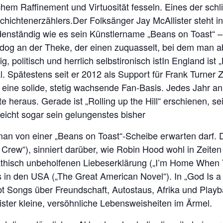
hem Raffinement und Virtuosität fesseln. Eines der schl
hichtenerzählers.Der Folksänger Jay McAllister steht in 
enständig wie es sein Künstlername „Beans on Toast“ – e
erdog an der Theke, der einen zuquasselt, bei dem man 
tig, politisch und herrlich selbstironisch istIn England ist 
al. Spätestens seit er 2012 als Support für Frank Turner
 eine solide, stetig wachsende Fan-Basis. Jedes Jahr a
 heraus. Gerade ist „Rolling up the Hill“ erschienen, sei
eicht sogar sein gelungenstes bisher
s man von einer „Beans on Toast“-Scheibe erwarten darf. 
 Crew“), sinniert darüber, wie Robin Hood wohl in Zeiten
athisch unbeholfenen Liebeserklärung („I’m Home When Y
in den USA („The Great American Novel“). In „God Is a Ca
ibt Songs über Freundschaft, Autostaus, Afrika und Playb
ister kleine, versöhnliche Lebensweisheiten im Ärmel.