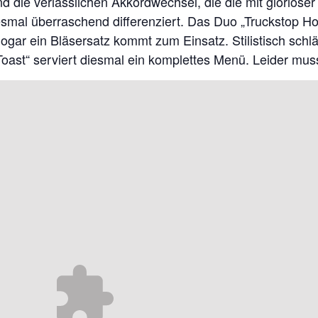
die verlässlichen Akkordwechsel, die die mit glorios
esmal überraschend differenziert. Das Duo „Truckstop 
ogar ein Bläsersatz kommt zum Einsatz. Stilistisch schl
oast“ serviert diesmal ein komplettes Menü. Leider muss