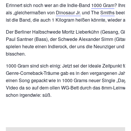
Erinnert sich noch wer an die Indie-Band
1000 Gram
? Ihre 
als „gleichermaßen von
Dinosaur Jr.
und The
Smiths
beeinflu
ist die Band, die auch 1 Kilogram heißen könnte, wieder am 
Der Berliner Halbschwede Moritz Lieberkühn (Gesang, Gitarre
Paul Santner (Bass), der Schwede Alexander Simm (Gitarre
spielen heute einen
Indierock, der uns die Neunziger und Nul
bisschen.
1000 Gram sind sich einig: Jetzt sei der ideale Zeitpunkt fü
Genre-Comeback-Träume gab es in den vergangenen Jahren b
einen Song gepackt wie in 1000 Grams neuer Single „Dayd
Video da so auf dem ollen WG-Bett durch das 8mm-Leinwand-Be
schon irgendwie: süß.